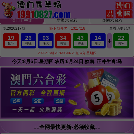
澳门下半场
新澳六合彩
香港六合彩
第
2026217
期
距下期开奖：
13:17:17
查看历史记录
19
26
03
34
43
14
22
+
鼠/火
蛇/金
龙/火
鸡/金
鼠/金
蛇/水
鸡/水
2026218期 2026/08/06 23点34分 星期四
今天:
8
月
6
日.
星期四.
农历:
6
月
24
日.
煞
南.
正冲生肖:
马
↓↓全网最快更新-必须收藏↓↓