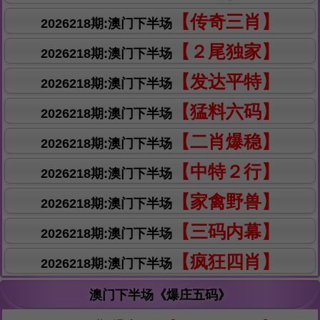
【传奇三肖】
2026218期:澳门下半场
【２尾独家】
2026218期:澳门下半场
【发达平特】
2026218期:澳门下半场
【猛料六码】
2026218期:澳门下半场
【二肖爆稳】
2026218期:澳门下半场
【中特２行】
2026218期:澳门下半场
【家禽野兽】
2026218期:澳门下半场
【三码内幕】
2026218期:澳门下半场
【疯狂四肖】
2026218期:澳门下半场
澳门下半场《爆庄五码》