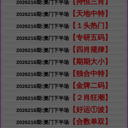
【持恒三肖】
2026218期:澳门下半场
【天地中特】
2026218期:澳门下半场
【１头热门】
2026218期:澳门下半场
【专研五码】
2026218期:澳门下半场
【四肖规律】
2026218期:澳门下半场
【期期大小】
2026218期:澳门下半场
【独合中特】
2026218期:澳门下半场
【金牌二码】
2026218期:澳门下半场
【２肖狂潮】
2026218期:澳门下半场
【好运①波】
2026218期:澳门下半场
【合数单双】
2026218期:澳门下半场