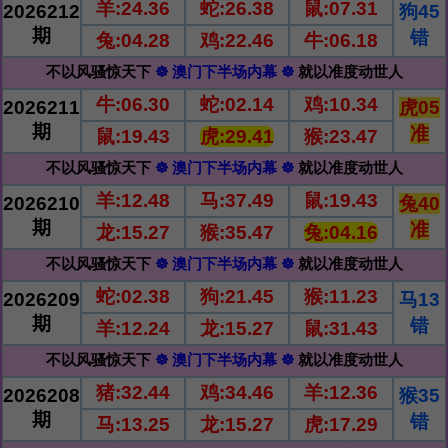
羊:24.36
蛇:26.38
鼠:07.31
2026212
狗45
期
错
兔:04.28
鸡:22.46
牛:06.18
不以风骚惊天下
☸ 澳门下半场内幕 ☸
就以准度动世人
牛:06.30
蛇:02.14
鸡:10.34
2026211
虎05
期
准
鼠:19.43
虎:29.41
猴:23.47
不以风骚惊天下
☸ 澳门下半场内幕 ☸
就以准度动世人
羊:12.48
马:37.49
鼠:19.43
2026210
兔40
期
准
龙:15.27
猴:35.47
兔:04.16
不以风骚惊天下
☸ 澳门下半场内幕 ☸
就以准度动世人
蛇:02.38
狗:21.45
猴:11.23
2026209
马13
期
错
羊:12.24
龙:15.27
鼠:31.43
不以风骚惊天下
☸ 澳门下半场内幕 ☸
就以准度动世人
猪:32.44
鸡:34.46
羊:12.36
2026208
猴35
期
错
马:13.25
龙:15.27
虎:17.29