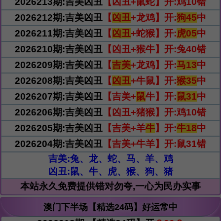
2026213期:吉美凶丑
【凶丑+鼠蛇】开:鸡10错
2026212期:吉美凶丑
【
凶丑
+龙鸡】开:
狗45
中
2026211期:吉美凶丑
【
凶丑
+蛇猴】开:
虎05
中
2026210期:吉美凶丑
【凶丑+猴牛】开:兔40错
2026209期:吉美凶丑
【
吉美
+龙鸡】开:
马13
中
2026208期:吉美凶丑
【
凶丑
+牛鼠】开:
猴35
中
2026207期:吉美凶丑
【吉美+
鼠
牛】开:
鼠31
中
2026206期:吉美凶丑
【凶丑+猪猴】开:鸡10错
2026205期:吉美凶丑
【吉美+羊
牛
】开:
牛18
中
2026204期:吉美凶丑
【吉美+牛羊】开:鼠31错
吉美:兔、龙、蛇、马、羊、鸡
凶丑:鼠、牛、虎、猴、狗、猪
本站永久免费提供错对勿夸,一心为民办实事
澳门下半场【精选24码】好运常中