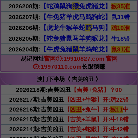
【蛇鸡鼠狗
猴
兔虎猪龙】
2026208期:
猴35准
【牛兔猪羊虎马鸡狗蛇】
2026207期:
鼠31错
【虎龙牛猴羊蛇
鸡
马狗】
2026206期:
鸡10准
【蛇兔猪鼠马羊狗猴龙】
2026205期:
牛18错
【牛虎兔猪
鼠
羊鸡蛇龙】
2026204期:
鼠31准
易记网址
官网①:19910827.com 官网
②:19970110.com
长跟稳赚
澳门下半场《 吉美凶丑 》
2026218期:吉美凶丑
【吉美+兔猪】？00
2026217期:吉美凶丑
【凶丑+牛猴】开:鸡22错
2026216期:吉美凶丑
【
凶丑
+兔牛】开:
猴11
中
2026215期:吉美凶丑
【吉美+羊鼠】开:牛18错
2026214期:吉美凶丑
【吉美+蛇猴】开:牛42错