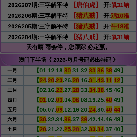
【唐伯虎】
2026207期:三字解平特
开:
鼠31错
【
猪八戒
】
2026206期:三字解平特
开:
鸡10准
【
猪八戒
】
2026205期:三字解平特
开:
牛18准
【猪八戒】
2026204期:三字解平特
开:
鼠31错
天有晴 雨会停，您跟踪 必定赢。
澳门下半场《 2026-每月号码必出特码 》
【01.12.18.
30
.31.32.
33
.
36
.
38
.49】
一月
【
24
.
20
.
23
.26.
28
.16.
31
.
43
.
11
.
12
】
二月
【02.16.
22
.27.
28
.33.
34
.
38
.45.46】
三月
【
01
.02.
03
.04.
06
.08.19.25.
40
.49】
四月
【05.07.
09
.12.16.20.
24
.30.
40
.
44
】
五月
【
30
.32.34.
36
.37.
39
.42.44.46.48】
六月
【
20
.21.22.
25
.
28
.
32.
33
.
34
.37.40】
七月