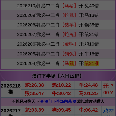
2026210期:必中二肖
【马猪】
开:
兔40错
2026209期:必中二肖
【蛇鼠】
开:
马13错
2026208期:必中二肖
【猪羊】
开:
猴35错
2026207期:必中二肖
【蛇兔】
开:
鼠31错
2026206期:必中二肖
【虎猴】
开:
鸡10错
2026205期:必中二肖
【狗兔】
开:
牛18错
2026204期:必中二肖
【马
鼠
】
开:
鼠31准
澳门下半场【六肖12码】
蛇:26.38
鸡:10.22
羊:24.48
2026218
开:？
期
00？
猴:35.47
牛:30.42
马:01.25
不以风骚惊天下
☸ 澳门下半场内幕 ☸
就以准度动世人
龙:03.39
狗:09.45
牛:06.42
2026217
鸡22