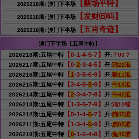
【赌场平特】
2026218期: 澳门下半场
【发财⑹码】
2026218期: 澳门下半场
【五肖奇迹】
2026218期: 澳门下半场
澳门下半场【五尾中特】
【0-1-4-5-7】
2026218期:五尾中特
开:
？00？
【0-
2
-3-4-5】
2026217期:五尾中特
开:
鸡22准
【
1
-3-5-6-9】
2026216期:五尾中特
开:
猴11准
【3-4-5-
8
-9】
2026215期:五尾中特
开:
牛18准
【
2
-3-4-7-8】
2026214期:五尾中特
开:
牛42准
【1-3-5-7-9】
2026213期:五尾中特
开:
鸡10错
【0-1-4-
5
-7】
2026212期:五尾中特
开:
狗45准
【1-3-4-
5
-9】
2026211期:五尾中特
开:
虎05准
【
0
-1-2-4-8】
2026210期:五尾中特
开:
兔40准