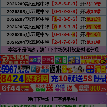
【2-5-6-8-9】
2026209期:五尾中特
开:
马13错
【0-1-2-3-8】
2026208期:五尾中特
开:
猴35错
【
1
-2-3-5-6】
2026207期:五尾中特
开:
鼠31准
【
0
-5-6-7-8】
2026206期:五尾中特
开:
鸡10准
【0-1-3-6-
8
】
2026205期:五尾中特
开:
牛18准
【2-4-7-8-9】
2026204期:五尾中特
开:
鼠31错
幸运不是偶然，澳门下半场资料祝您财运亨通
澳门下半场【三字解平特】
1000元倍投玩法,投资平特1:2.1倍稳赢一把就收!目标:中一把就走人！