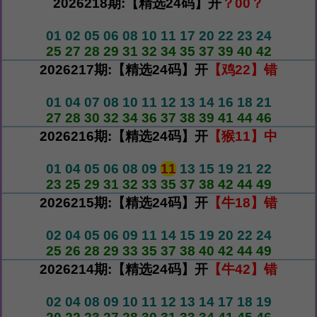
2026218期:【精选24码】开
？00？
01 02 05 06 08 10 11 17 20 22 23 24
25 27 28 29 31 32 34 35 37 39 40 42
2026217期:【精选24码】开
【鸡22】错
01 04 07 08 10 11 12 13 14 16 18 21
27 28 30 32 34 36 37 38 39 41 44 46
2026216期:【精选24码】开
【猴11】中
01 04 05 06 08 09
11
13 15 19 21 22
23 25 29 31 32 33 35 37 38 42 44 49
2026215期:【精选24码】开
【牛18】错
02 04 05 06 09 11 14 15 19 20 22 24
25 26 28 29 33 35 37 38 40 42 44 49
2026214期:【精选24码】开
【牛42】错
02 04 08 09 10 11 12 13 14 17 18 19