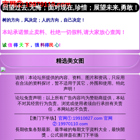
官网②:19970110.com
回望过去,无悔；面对现在,珍惜；展望未来,勇敢！
树的方向，风决定；人的方向，自己决定！
本站承诺禁止卖料、杜绝一切假料,请大家放心查阅！
诚
信
得
天
下
，
强
料
得
民
心
!
精选美女图
说明：本论坛所提供的内容、资料、图片和资讯，只应用
在合法的资料探讨，暂不适用于其它，外围和使用。特此
声明！
论坛免责声明：以上所有广告内容均为赞助商提供，本站
不对其经营行为负责。浏览或使用者须自行承担有关责
任，本网站恕不负责。
【澳门下半场】
官网①:19910827.com 官网
②:19970110.com
長期收集各類最新、最準確的每期文字資料大全，最快開
獎，公式規律盡在澳门下半场