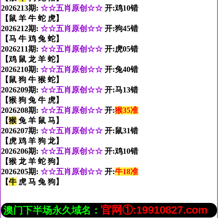
2026213期:
☆☆五肖原创☆☆
开:鸡10错
【鼠 羊 牛 蛇 虎】
2026212期:
☆☆五肖原创☆☆
开:狗45错
【马 牛 鸡 兔 蛇】
2026211期:
☆☆五肖原创☆☆
开:虎05错
【鸡 鼠 龙 羊 蛇】
2026210期:
☆☆五肖原创☆☆
开:兔40错
【鼠 狗 牛 猴 蛇】
2026209期:
☆☆五肖原创☆☆
开:马13错
【猴 狗 兔 牛 虎】
2026208期:
☆☆五肖原创☆☆
开:
猴35准
【
猴
兔 羊 鼠 马】
2026207期:
☆☆五肖原创☆☆
开:鼠31错
【虎 鸡 羊 狗 龙】
2026206期:
☆☆五肖原创☆☆
开:鸡10错
【猴 龙 羊 蛇 狗】
2026205期:
☆☆五肖原创☆☆
开:
牛18准
【
牛
虎 马 兔 狗】
官网①:19910827.com
澳门下半场永久域名：