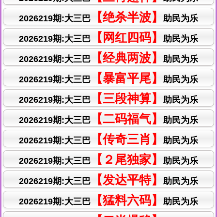
【绝杀半波】
2026219期:大三巴
助民为乐
【网红四码】
2026219期:大三巴
助民为乐
【经典两波】
2026219期:大三巴
助民为乐
【暴富平尾】
2026219期:大三巴
助民为乐
【三段神算】
2026219期:大三巴
助民为乐
【二码福气】
2026219期:大三巴
助民为乐
【传奇三肖】
2026219期:大三巴
助民为乐
【２尾独家】
2026219期:大三巴
助民为乐
【发达平特】
2026219期:大三巴
助民为乐
【猛料六码】
2026219期:大三巴
助民为乐